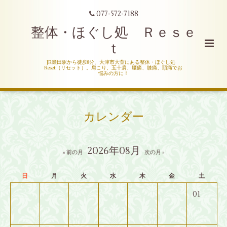
077-572-7188
整体・ほぐし処 Ｒｅｓｅ
ｔ
JR瀬田駅から徒歩8分、大津市大萱にある整体・ほぐし処
Reset（リセット）。肩こり、五十肩、腰痛、膝痛、頭痛でお
悩みの方に！
カレンダー
2026年08月
« 前の月
次の月 »
日
月
火
水
木
金
土
01