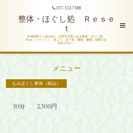
077-572-7188
整体・ほぐし処 Ｒｅｓｅ
ｔ
JR瀬田駅から徒歩8分、大津市大萱にある整体・ほぐし処
Reset（リセット）。肩こり、五十肩、腰痛、膝痛、頭痛でお
悩みの方に！
メニュー
もみほぐし整体（税込）
30分 2,500円