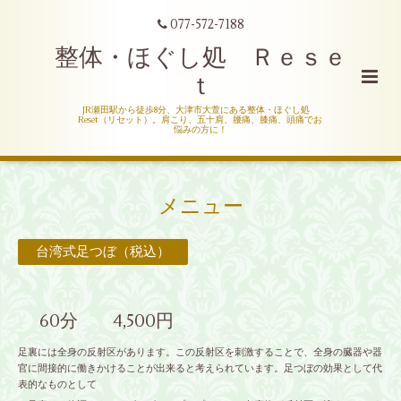
077-572-7188
整体・ほぐし処 Ｒｅｓｅ
ｔ
JR瀬田駅から徒歩8分、大津市大萱にある整体・ほぐし処
Reset（リセット）。肩こり、五十肩、腰痛、膝痛、頭痛でお
悩みの方に！
メニュー
台湾式足つぼ（税込）
60分 4,500円
足裏には全身の反射区があります。この反射区を刺激することで、全身の臓器や器
官に間接的に働きかけることが出来ると考えられています。足つぼの効果として代
表的なものとして