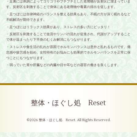
・足裏には体調によってゴリゴリやプチプチとした老廃物が反射区に溜まっていま
す。反射区を刺激することで身体にある老廃物や毒素の排出を促します。
・足つぼには自律神経のバランスを整える効果もあり、不眠の方が深く眠れるなど
不眠解消が期待できます。
・足つぼにはリラックス効果があり、ストレスの多い方にピッタリ！
・反射区を刺激することで血流やリンパの流れが促進され、代謝がアップすること
で体が温まったり下半身のむくみ解消にもつながります。
・ストレスや食生活の乱れが原因でホルモンバランスは意外と乱れるものです。倦
怠感や疲労感を始め、女性特有のお悩みにも効果的でホルモンバランスを正常に保
つことにもつながります。
・弱っていた胃や肝臓などの内臓や目や耳などの器官の働きを良くします。
整体・ほぐし処 Reset
©2026
整体・ほぐし処 Reset
. All Rights Reserved.