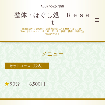
077-572-7188
整体・ほぐし処 Ｒｅｓｅ
ｔ
JR瀬田駅から徒歩8分、大津市大萱にある整体・ほぐし処
Reset（リセット）。肩こり、五十肩、腰痛、膝痛、頭痛でお
悩みの方に！
メニュー
セットコース（税込）
90分 6,500円