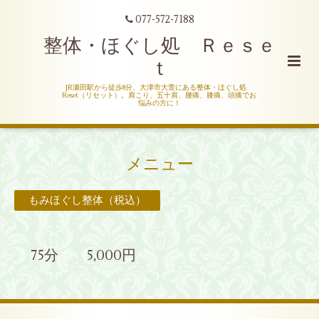
077-572-7188
整体・ほぐし処 Ｒｅｓｅ
ｔ
JR瀬田駅から徒歩8分、大津市大萱にある整体・ほぐし処
Reset（リセット）。肩こり、五十肩、腰痛、膝痛、頭痛でお
悩みの方に！
メニュー
もみほぐし整体（税込）
75分 5,000円