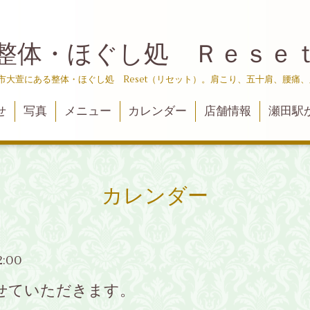
整体・ほぐし処 Ｒｅｓｅ
津市大萱にある整体・ほぐし処 Reset（リセット）。肩こり、五十肩、腰痛
せ
写真
メニュー
カレンダー
店舗情報
瀬田駅
カレンダー
2:00
させていただきます。