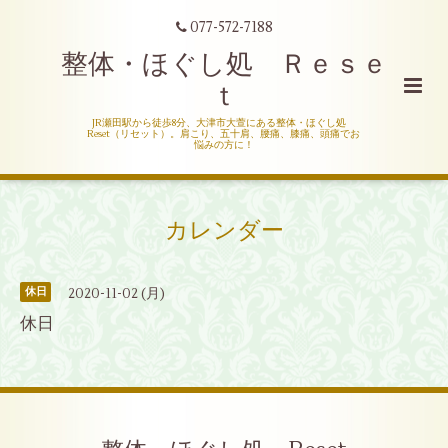
077-572-7188
整体・ほぐし処 Ｒｅｓｅ
ｔ
JR瀬田駅から徒歩8分、大津市大萱にある整体・ほぐし処
Reset（リセット）。肩こり、五十肩、腰痛、膝痛、頭痛でお
悩みの方に！
カレンダー
2020-11-02 (月)
休日
休日