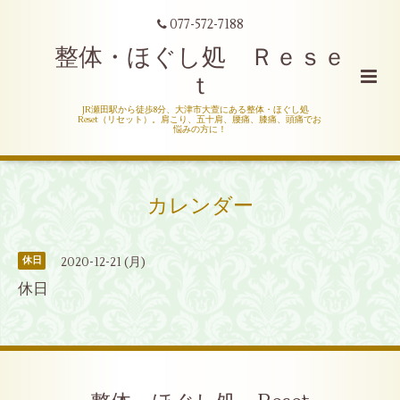
077-572-7188
整体・ほぐし処 Ｒｅｓｅ
ｔ
JR瀬田駅から徒歩8分、大津市大萱にある整体・ほぐし処
Reset（リセット）。肩こり、五十肩、腰痛、膝痛、頭痛でお
悩みの方に！
カレンダー
2020-12-21 (月)
休日
休日