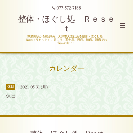
077-572-7188
整体・ほぐし処 Ｒｅｓｅ
ｔ
JR瀬田駅から徒歩8分、大津市大萱にある整体・ほぐし処
Reset（リセット）。肩こり、五十肩、腰痛、膝痛、頭痛でお
悩みの方に！
カレンダー
2021-05-31 (月)
休日
休日