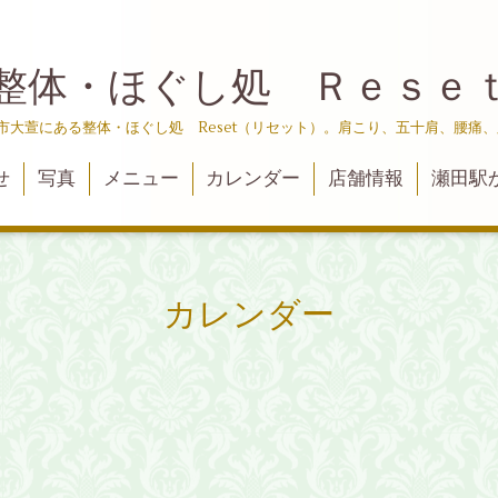
整体・ほぐし処 Ｒｅｓｅ
津市大萱にある整体・ほぐし処 Reset（リセット）。肩こり、五十肩、腰痛
せ
写真
メニュー
カレンダー
店舗情報
瀬田駅
カレンダー