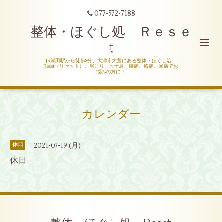
077-572-7188
整体・ほぐし処 Ｒｅｓｅ
ｔ
JR瀬田駅から徒歩8分、大津市大萱にある整体・ほぐし処
Reset（リセット）。肩こり、五十肩、腰痛、膝痛、頭痛でお
悩みの方に！
カレンダー
2021-07-19 (月)
休日
休日