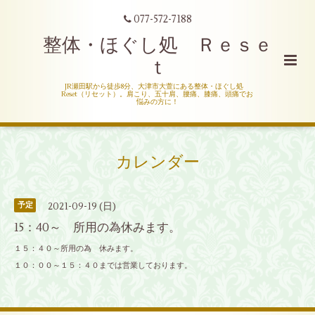
077-572-7188
整体・ほぐし処 Ｒｅｓｅ
ｔ
JR瀬田駅から徒歩8分、大津市大萱にある整体・ほぐし処
Reset（リセット）。肩こり、五十肩、腰痛、膝痛、頭痛でお
悩みの方に！
カレンダー
2021-09-19 (日)
予定
15：40～ 所用の為休みます。
１５：４０～所用の為 休みます。
１０：００～１５：４０までは営業しております。