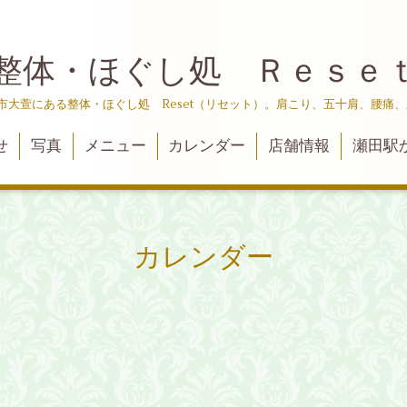
整体・ほぐし処 Ｒｅｓｅ
津市大萱にある整体・ほぐし処 Reset（リセット）。肩こり、五十肩、腰痛
せ
写真
メニュー
カレンダー
店舗情報
瀬田駅
カレンダー