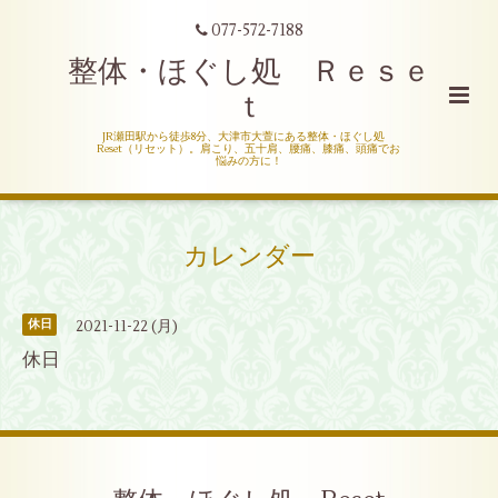
077-572-7188
整体・ほぐし処 Ｒｅｓｅ
ｔ
JR瀬田駅から徒歩8分、大津市大萱にある整体・ほぐし処
Reset（リセット）。肩こり、五十肩、腰痛、膝痛、頭痛でお
悩みの方に！
カレンダー
2021-11-22 (月)
休日
休日