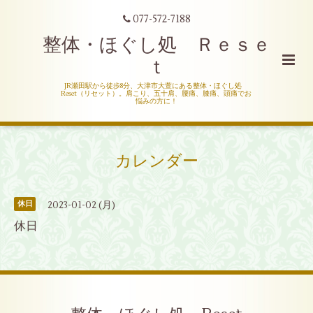
077-572-7188
整体・ほぐし処 Ｒｅｓｅ
ｔ
JR瀬田駅から徒歩8分、大津市大萱にある整体・ほぐし処
Reset（リセット）。肩こり、五十肩、腰痛、膝痛、頭痛でお
悩みの方に！
カレンダー
2023-01-02 (月)
休日
休日