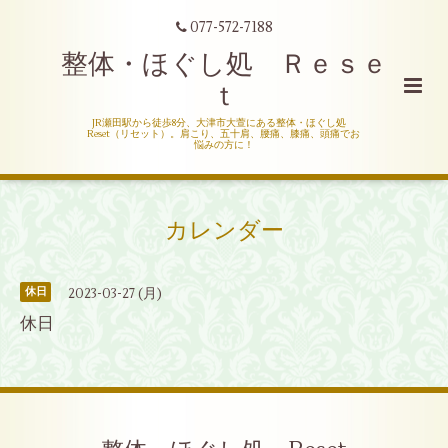
077-572-7188
整体・ほぐし処 Ｒｅｓｅ
ｔ
JR瀬田駅から徒歩8分、大津市大萱にある整体・ほぐし処
Reset（リセット）。肩こり、五十肩、腰痛、膝痛、頭痛でお
悩みの方に！
カレンダー
2023-03-27 (月)
休日
休日