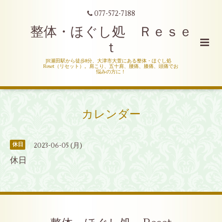
077-572-7188
整体・ほぐし処 Ｒｅｓｅ
ｔ
JR瀬田駅から徒歩8分、大津市大萱にある整体・ほぐし処
Reset（リセット）。肩こり、五十肩、腰痛、膝痛、頭痛でお
悩みの方に！
カレンダー
2023-06-05 (月)
休日
休日