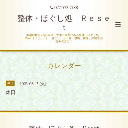
077-572-7188
整体・ほぐし処 Ｒｅｓｅ
ｔ
JR瀬田駅から徒歩8分、大津市大萱にある整体・ほぐし処
Reset（リセット）。肩こり、五十肩、腰痛、膝痛、頭痛でお
悩みの方に！
カレンダー
2023-08-15 (火)
休日
休日