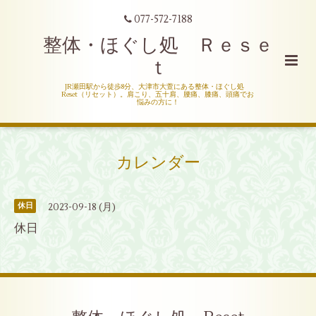
077-572-7188
整体・ほぐし処 Ｒｅｓｅ
ｔ
JR瀬田駅から徒歩8分、大津市大萱にある整体・ほぐし処
Reset（リセット）。肩こり、五十肩、腰痛、膝痛、頭痛でお
悩みの方に！
カレンダー
2023-09-18 (月)
休日
休日