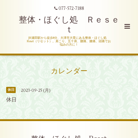
077-572-7188
整体・ほぐし処 Ｒｅｓｅ
ｔ
JR瀬田駅から徒歩8分、大津市大萱にある整体・ほぐし処
Reset（リセット）。肩こり、五十肩、腰痛、膝痛、頭痛でお
悩みの方に！
カレンダー
2023-09-25 (月)
休日
休日