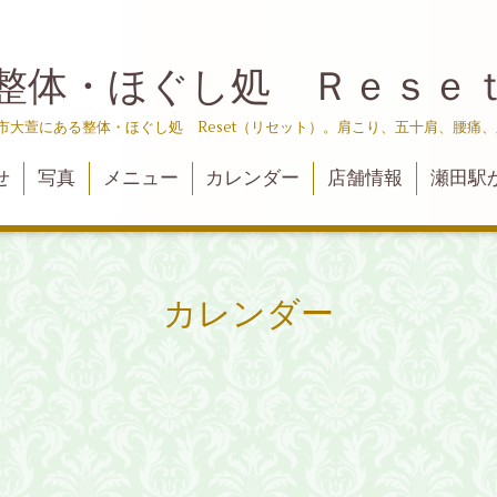
整体・ほぐし処 Ｒｅｓｅ
津市大萱にある整体・ほぐし処 Reset（リセット）。肩こり、五十肩、腰痛
せ
写真
メニュー
カレンダー
店舗情報
瀬田駅
カレンダー