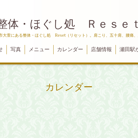
整体・ほぐし処 Ｒｅｓｅ
津市大萱にある整体・ほぐし処 Reset（リセット）。肩こり、五十肩、腰痛
せ
写真
メニュー
カレンダー
店舗情報
瀬田駅
カレンダー