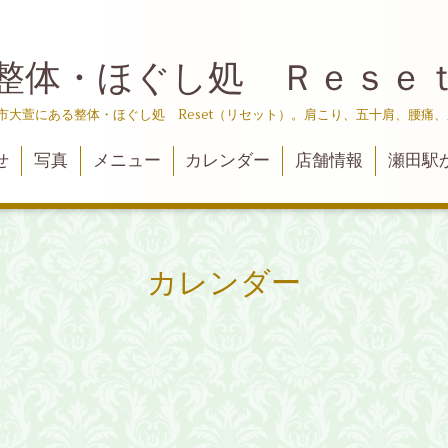
整体・ほぐし処 Ｒｅｓｅ
津市大萱にある整体・ほぐし処 Reset（リセット）。肩こり、五十肩、腰痛
せ
写真
メニュー
カレンダー
店舗情報
瀬田駅
カレンダー