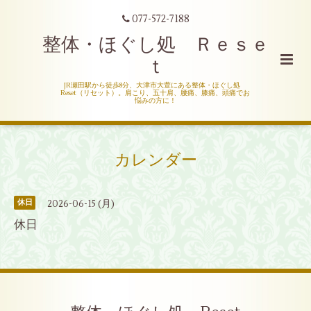
077-572-7188
整体・ほぐし処 Ｒｅｓｅ
ｔ
JR瀬田駅から徒歩8分、大津市大萱にある整体・ほぐし処
Reset（リセット）。肩こり、五十肩、腰痛、膝痛、頭痛でお
悩みの方に！
カレンダー
2026-06-15 (月)
休日
休日