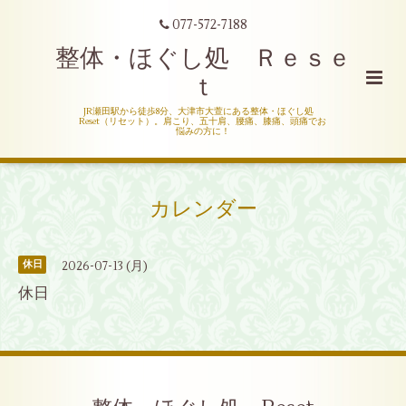
077-572-7188
整体・ほぐし処 Ｒｅｓｅ
ｔ
JR瀬田駅から徒歩8分、大津市大萱にある整体・ほぐし処
Reset（リセット）。肩こり、五十肩、腰痛、膝痛、頭痛でお
悩みの方に！
カレンダー
2026-07-13 (月)
休日
休日