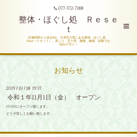
077-572-7188
整体・ほぐし処 Ｒｅｓｅ
ｔ
JR瀬田駅から徒歩8分、大津市大萱にある整体・ほぐし処
Reset（リセット）。肩こり、五十肩、腰痛、膝痛、頭痛でお
悩みの方に！
お知らせ
2019
10
18 19:37
/
/
令和１年11月1日（金） オープン
10:00にオープン致します。
どうぞ宜しくお願い致します。